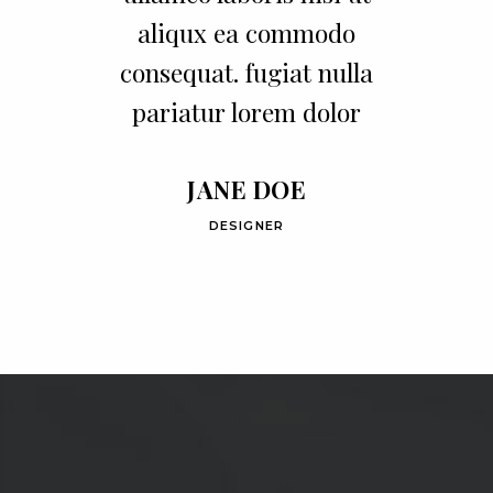
nisi ut aliqux ea commodo
consequat. fugiat nulla
aliqux ea commodo
pariatur. Lorem ipsum
consequat. fugiat nulla
consequat. fugiat nulla
pariatur lorem dolor
pariatur.
BEN MILLER
MARK JOHNSON
JANE DOE
CONSULTANT
EDITOR CHIEF
DESIGNER